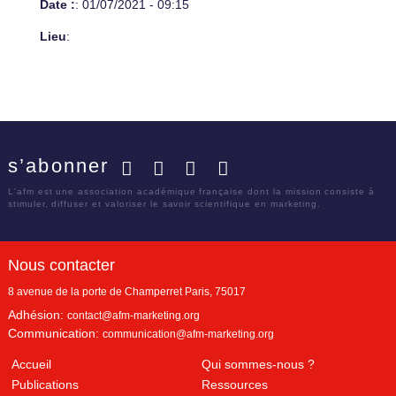
Date :
: 01/07/2021 - 09:15
Lieu
:
s’abonner
Facebook
Twitter
LinkedIn
YouTube
L'afm est une association académique française dont la mission consiste à
stimuler, diffuser et valoriser le savoir scientifique en marketing.
Nous contacter
8 avenue de la porte de Champerret
Paris
,
75017
Adhésion:
contact@afm-marketing.org
Communication:
communication@afm-marketing.org
Accueil
Qui sommes-nous ?
Publications
Ressources