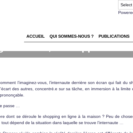
Powere
ACCUEIL
QUI SOMMES-NOUS ?
PUBLICATIONS
inez-vous, le shopper derriè
Comment l’imaginez-vous, l’internaute derrière son écran qui fait du 
 l’écart des autres, concentré.e sur sa tâche, en immersion à la limite
prononçable.
 se passe …
ère dont se déroule le shopping en ligne à la maison ? Peu de chose
 tout dépend de la situation dans laquelle se trouve l’internaute …