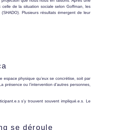
la projection que nous nous en faisons. Après une
 celle de la situation sociale selon Goffman, les
e (SHADO). Plusieurs résultats émergent de leur
ça
e espace physique qu’eux se concrétise, soit par
 La présence ou l’intervention d’autres personnes,
ticipant.e.s s’y trouvent souvent impliqué.e.s. Le
ng se déroule