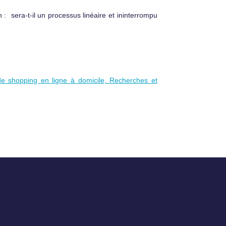
 : sera-t-il un processus linéaire et ininterrompu
 de shopping en ligne à domicile,
Recherches et