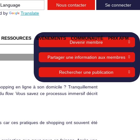
Nous contacter
Se connecter
d by
Translate
RESSOURCES
ÉVÈNEMENTS
COMMUNAUTÉ
PRIX AFM
Devenir membre
re
Partager une information aux membres
Rechercher une publication
shopping en ligne à son domicile ? Tranquillement
 du
flow.
Vous savez ce processus immersif décrit
s car ces pratiques de shopping ont souvent été