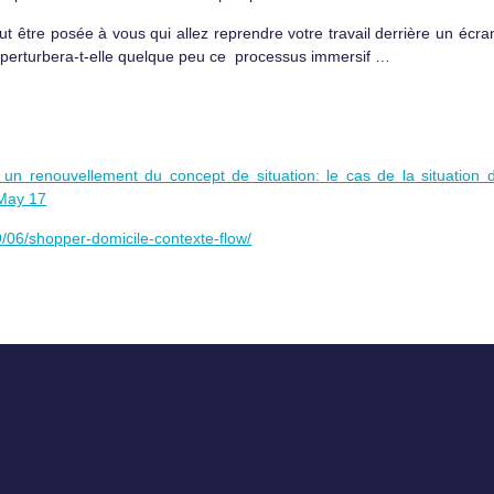
t être posée à vous qui allez reprendre votre travail derrière un écran
z perturbera-t-elle quelque peu ce processus immersif …
 un renouvellement du concept de situation: le cas de la situation
 May 17
/06/shopper-domicile-contexte-flow/