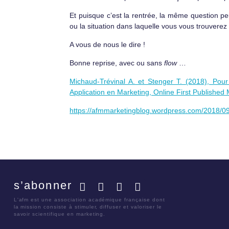
Et puisque c’est la rentrée, la même question peu
ou la situation dans laquelle vous vous trouvere
A vous de nous le dire !
Bonne reprise, avec ou sans
flow
…
Michaud-Trévinal A. et Stenger T. (2018), Pour
Application en Marketing, Online First Published
https://afmmarketingblog.wordpress.com/2018/09
s’abonner
Facebook
Twitter
LinkedIn
YouTube
L'afm est une association académique française dont
la mission consiste à stimuler, diffuser et valoriser le
savoir scientifique en marketing.