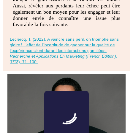
Aussi, révéler aux perdants leur échec peut être
également un bon moyen pour les engager et leur
donner envie de connaître une issue plus
favorable la fois suivante.
Leclercq, T. (2022). A vaincre sans péril, on triomphe sans
gloire ! L’effet de l’incertitude de gagner sur la qualité de
l’expérience client durant les interactions gamifiées.
Recherche et Applications En Marketing (French Edition)
,
37
(3), 71–100.