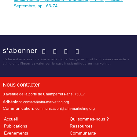
Septembre, pp. 63-74.
s’abonner
Facebook
Twitter
LinkedIn
YouTube
L'afm est une association académique française dont la mission consiste à
stimuler, diffuser et valoriser le savoir scientifique en marketing.
Nous contacter
8 avenue de la porte de Champerret
Paris
,
75017
Adhésion:
contact@afm-marketing.org
Communication:
communication@afm-marketing.org
Accueil
Qui sommes-nous ?
Publications
Ressources
Évènements
Communauté