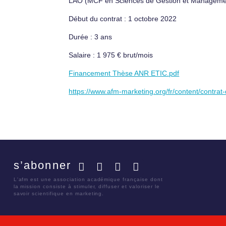
LAO (MCF en Sciences de Gestion et Management
Début du contrat : 1 octobre 2022
Durée : 3 ans
Salaire : 1 975 € brut/mois
Financement Thèse ANR ETIC.pdf
https://www.afm-marketing.org/fr/content/contrat
s’abonner
Facebook
Twitter
LinkedIn
YouTube
L'afm est une association académique française dont
la mission consiste à stimuler, diffuser et valoriser le
savoir scientifique en marketing.