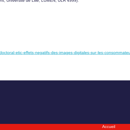
, Université de Lille, LUMEN, ULR 4999).
-doctoral-etic-effets-negatifs-des-images-digitales-sur-les-consommate
Accueil