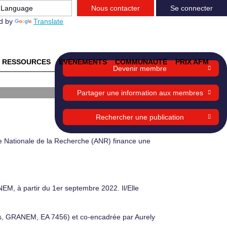
Nous contacter
Se connecter
d by
Translate
RESSOURCES
ÉVÈNEMENTS
COMMUNAUTÉ
PRIX AFM
Devenir membre
Partager une information aux membres
Rechercher une publication
e Nationale de la Recherche (ANR) finance une
NEM, à partir du 1er septembre 2022. Il/Elle
rs, GRANEM, EA 7456) et co-encadrée par Aurely