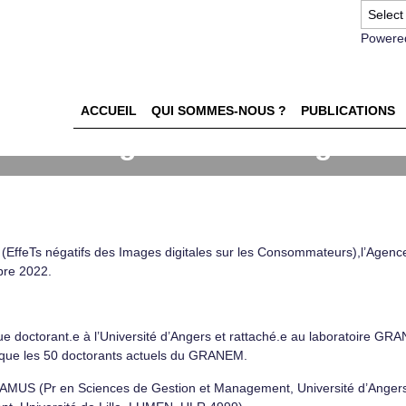
Powere
ACCUEIL
QUI SOMMES-NOUS ?
PUBLICATIONS
EffeTs négatifs des Images
ommateurs) - Angers
EffeTs négatifs des Images digitales sur les Consommateurs),l’Agenc
obre 2022.
que doctorant.e à l’Université d’Angers et rattaché.e au laboratoire GRA
il que les 50 doctorants actuels du GRANEM.
 CAMUS (Pr en Sciences de Gestion et Management, Université d’Ange