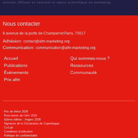
stimuler, diffuser et valoriser le savoir scientifique en marketing.
Nous contacter
8 avenue de la porte de Champerret
Paris
,
75017
Adhésion:
contact@afm-marketing.org
Communication:
communication@afm-marketing.org
Accueil
Qui sommes-nous ?
Publications
Ressources
Évènements
Communauté
Prix afm
Prix de thèse 2026
Rencontres de l'afm 2026
42ème édition : Angers 2026
Signature de la Déclaration de Copenhague
Co’Lab
Conditions d’utilisation
Politique de confidentialité