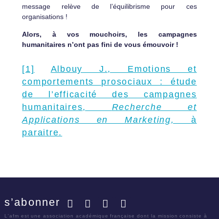
message relève de l’équilibrisme pour ces
organisations !
Alors, à vos mouchoirs, les campagnes
humanitaires n’ont pas fini de vous émouvoir !
[1]
Albouy J., Emotions et
comportements prosociaux : étude
de l’efficacité des campagnes
humanitaires,
Recherche et
Applications en Marketing,
à
paraitre.
s’abonner
Facebook
Twitter
LinkedIn
YouTube
L'afm est une association académique française dont la mission consiste à